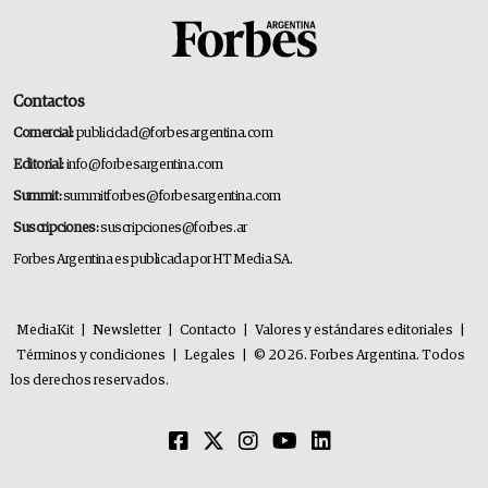
Contactos
Comercial:
publicidad@forbesargentina.com
Editorial:
info@forbesargentina.com
Summit:
summitforbes@forbesargentina.com
Suscripciones:
suscripciones@forbes.ar
Forbes Argentina es publicada por HT Media SA.
MediaKit
|
Newsletter
|
Contacto
|
Valores y estándares editoriales
|
Términos y condiciones
|
Legales
|
© 2026. Forbes Argentina. Todos
los derechos reservados.