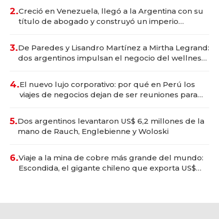
2.
Creció en Venezuela, llegó a la Argentina con su
título de abogado y construyó un imperio
gastronómico que revoluciona las marcas "fast
premium"
3.
De Paredes y Lisandro Martínez a Mirtha Legrand:
dos argentinos impulsan el negocio del wellness
deportivo y el cuidado corporal
4.
El nuevo lujo corporativo: por qué en Perú los
viajes de negocios dejan de ser reuniones para
convertirse en experiencias transformadoras
5.
Dos argentinos levantaron US$ 6,2 millones de la
mano de Rauch, Englebienne y Woloski
6.
Viaje a la mina de cobre más grande del mundo:
Escondida, el gigante chileno que exporta US$
14.000 millones anuales