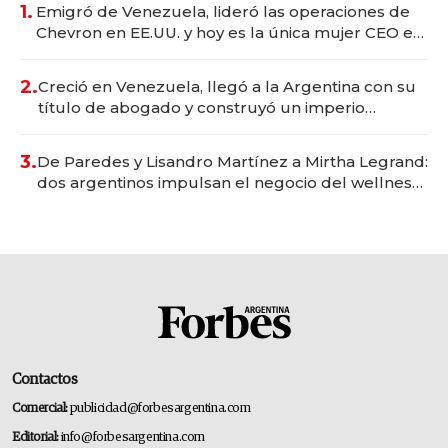
1.
Emigró de Venezuela, lideró las operaciones de
Chevron en EE.UU. y hoy es la única mujer CEO en
Vaca Muerta
2.
Creció en Venezuela, llegó a la Argentina con su
título de abogado y construyó un imperio
gastronómico que revoluciona las marcas "fast
premium"
3.
De Paredes y Lisandro Martínez a Mirtha Legrand:
dos argentinos impulsan el negocio del wellness
deportivo y el cuidado corporal
Contactos
Comercial:
publicidad@forbesargentina.com
Editorial:
info@forbesargentina.com