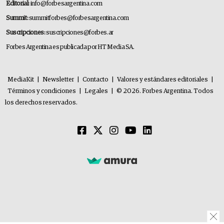
Editorial:
info@forbesargentina.com
Summit:
summitforbes@forbesargentina.com
Suscripciones:
suscripciones@forbes.ar
Forbes Argentina es publicada por HT Media SA.
MediaKit
|
Newsletter
|
Contacto
|
Valores y estándares editoriales
|
Términos y condiciones
|
Legales
|
© 2026. Forbes Argentina. Todos
los derechos reservados.