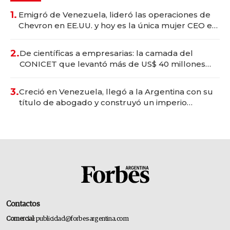
1.
Emigró de Venezuela, lideró las operaciones de
Chevron en EE.UU. y hoy es la única mujer CEO en
Vaca Muerta
2.
De científicas a empresarias: la camada del
CONICET que levantó más de US$ 40 millones
para fundar startups biotech
3.
Creció en Venezuela, llegó a la Argentina con su
título de abogado y construyó un imperio
gastronómico que revoluciona las marcas "fast
premium"
Contactos
Comercial:
publicidad@forbesargentina.com