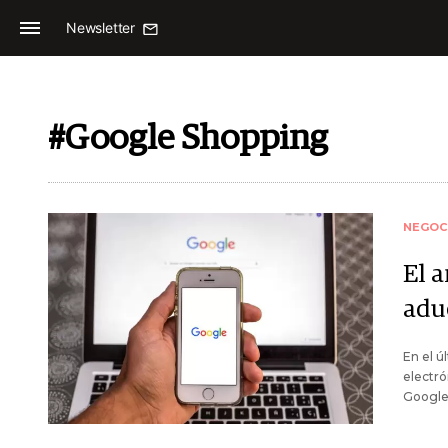
Newsletter
#Google Shopping
NEGOC
El 
adu
En el 
electró
Google,