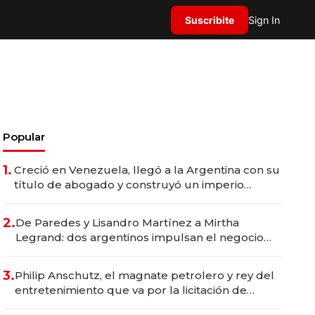
Suscribite
Sign In
Popular
1.
Creció en Venezuela, llegó a la Argentina con su
título de abogado y construyó un imperio
gastronómico que revoluciona las marcas "fast
premium"
2.
De Paredes y Lisandro Martínez a Mirtha
Legrand: dos argentinos impulsan el negocio
del wellness deportivo y el cuidado corporal
3.
Philip Anschutz, el magnate petrolero y rey del
entretenimiento que va por la licitación de
Tecnópolis junto a Fénix