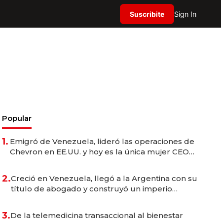
Suscribite
Sign In
Popular
1.
Emigró de Venezuela, lideró las operaciones de
Chevron en EE.UU. y hoy es la única mujer CEO
en Vaca Muerta
2.
Creció en Venezuela, llegó a la Argentina con su
título de abogado y construyó un imperio
gastronómico que revoluciona las marcas "fast
premium"
3.
De la telemedicina transaccional al bienestar