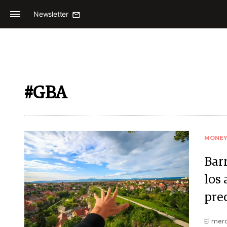
Newsletter
#GBA
MONE
Barr
los
pre
El merc