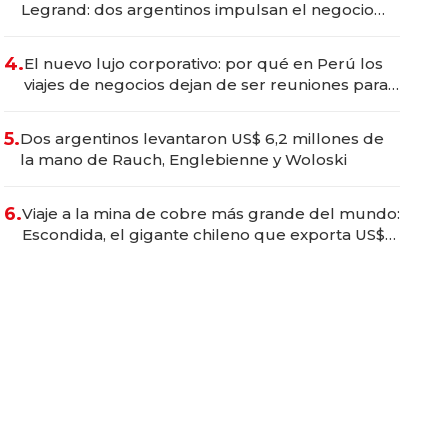
Legrand: dos argentinos impulsan el negocio
del wellness deportivo y el cuidado corporal
4.
El nuevo lujo corporativo: por qué en Perú los
viajes de negocios dejan de ser reuniones para
convertirse en experiencias transformadoras
5.
Dos argentinos levantaron US$ 6,2 millones de
la mano de Rauch, Englebienne y Woloski
6.
Viaje a la mina de cobre más grande del mundo:
Escondida, el gigante chileno que exporta US$
14.000 millones anuales