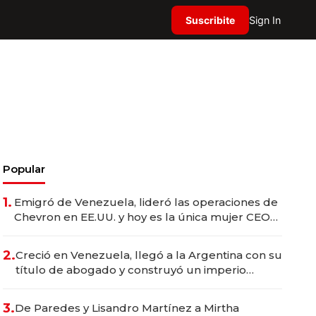
Suscribite
Sign In
Popular
1.
Emigró de Venezuela, lideró las operaciones de
Chevron en EE.UU. y hoy es la única mujer CEO
en Vaca Muerta
2.
Creció en Venezuela, llegó a la Argentina con su
título de abogado y construyó un imperio
gastronómico que revoluciona las marcas "fast
premium"
3.
De Paredes y Lisandro Martínez a Mirtha