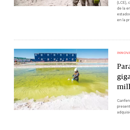
(LCE), 
de la e
estado
en la p
INNOV
Par
giga
mil
Ganfeng
present
adquisi