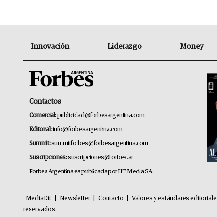
Innovación
Liderazgo
Money
Contactos
Comercial:
publicidad@forbesargentina.com
Editorial:
info@forbesargentina.com
Summit:
summitforbes@forbesargentina.com
Suscripciones:
suscripciones@forbes.ar
Forbes Argentina es publicada por HT Media SA.
MediaKit
|
Newsletter
|
Contacto
|
Valores y estándares editorial
reservados.