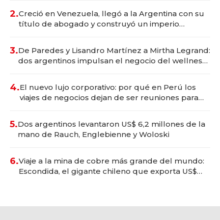
2.
Creció en Venezuela, llegó a la Argentina con su
título de abogado y construyó un imperio
gastronómico que revoluciona las marcas "fast
premium"
3.
De Paredes y Lisandro Martínez a Mirtha Legrand:
dos argentinos impulsan el negocio del wellness
deportivo y el cuidado corporal
4.
El nuevo lujo corporativo: por qué en Perú los
viajes de negocios dejan de ser reuniones para
convertirse en experiencias transformadoras
5.
Dos argentinos levantaron US$ 6,2 millones de la
mano de Rauch, Englebienne y Woloski
6.
Viaje a la mina de cobre más grande del mundo:
Escondida, el gigante chileno que exporta US$
14.000 millones anuales