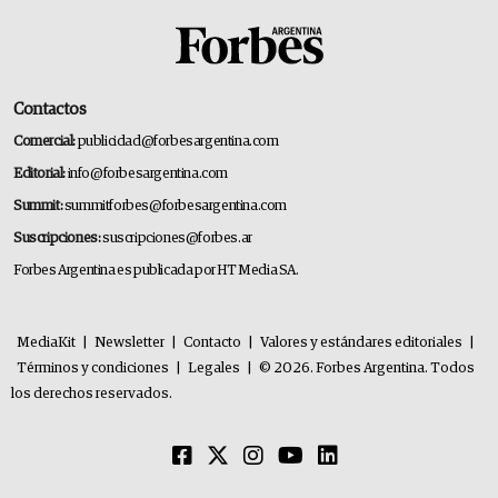
Contactos
Comercial:
publicidad@forbesargentina.com
Editorial:
info@forbesargentina.com
Summit:
summitforbes@forbesargentina.com
Suscripciones:
suscripciones@forbes.ar
Forbes Argentina es publicada por HT Media SA.
MediaKit
|
Newsletter
|
Contacto
|
Valores y estándares editoriales
|
Términos y condiciones
|
Legales
|
© 2026. Forbes Argentina. Todos
los derechos reservados.