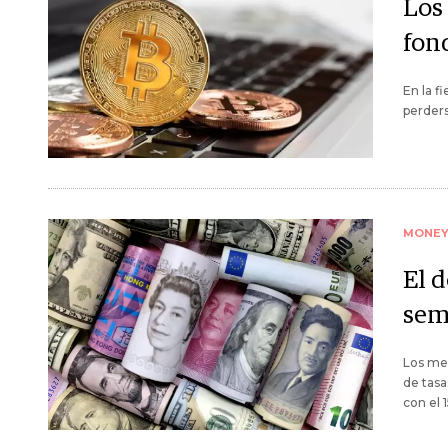
Los 
fon
En la f
perders
MONE
El 
sem
Los mer
de tasa
con el 