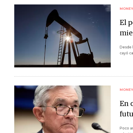
MONE
El 
mie
Desde l
cayó ca
MONE
En c
fut
Poco an