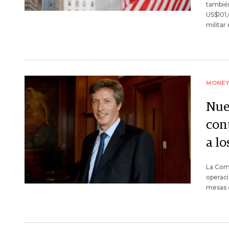
también
US$101,
militar
MONE
Nue
con
a l
La Comu
operaci
mesas d