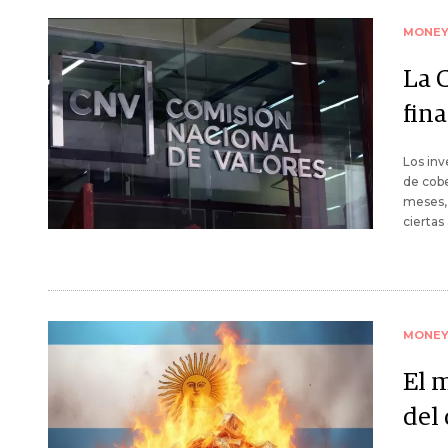
MONE
La 
fina
Los inv
de cobe
meses, 
ciertas
MONE
El 
del 