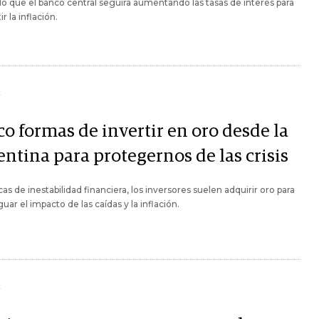
o que el banco central seguirá aumentando las tasas de interés para
r la inflación.
Y
o formas de invertir en oro desde la
ntina para protegernos de las crisis
as de inestabilidad financiera, los inversores suelen adquirir oro para
uar el impacto de las caídas y la inflación.
Y