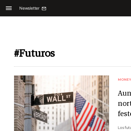
Newsletter
#Futuros
MONE
Aun
nor
fest
Los fut