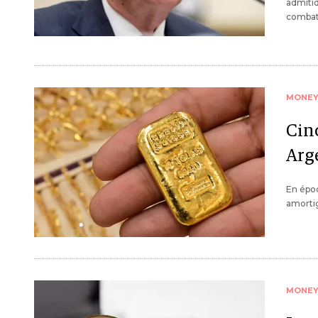
admitid
combati
MONE
Cinc
Arge
En époc
amortig
MONE