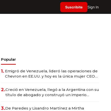
Suscribite
Sign In
Popular
1.
Emigró de Venezuela, lideró las operaciones de
Chevron en EE.UU. y hoy es la única mujer CEO
en Vaca Muerta
2.
Creció en Venezuela, llegó a la Argentina con su
título de abogado y construyó un imperio
gastronómico que revoluciona las marcas "fast
premium"
3.
De Paredes y Lisandro Martínez a Mirtha