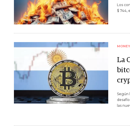
Los con
$ 744, 
MONE
La 
bitc
cryp
Según l
desafío
las nue