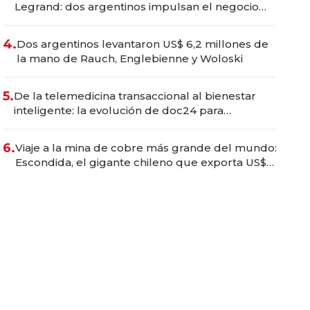
Legrand: dos argentinos impulsan el negocio
del wellness deportivo y el cuidado corporal
4.
Dos argentinos levantaron US$ 6,2 millones de
la mano de Rauch, Englebienne y Woloski
5.
De la telemedicina transaccional al bienestar
inteligente: la evolución de doc24 para
transformar a las organizaciones
6.
Viaje a la mina de cobre más grande del mundo:
Escondida, el gigante chileno que exporta US$
14.000 millones anuales