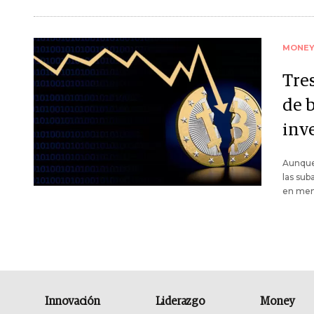
MONE
Tre
de 
inv
Aunque
las sub
en ment
Innovación
Liderazgo
Money