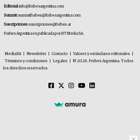
Editorial:
info@forbesargentina.com
Summit:
summitforbes@forbesargentina.com
Suscripciones:
suscripciones@forbes.ar
Forbes Argentina es publicada por HT Media SA.
MediaKit
|
Newsletter
|
Contacto
|
Valores y estándares editoriales
|
Términos y condiciones
|
Legales
|
© 2026. Forbes Argentina. Todos
los derechos reservados.