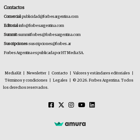
Contactos
Comercial:
publicidad@forbesargentina.com
Editorial:
info@forbesargentina.com
Summit:
summitforbes@forbesargentina.com
Suscripciones:
suscripciones@forbes.ar
Forbes Argentina es publicada por HT Media SA.
MediaKit
|
Newsletter
|
Contacto
|
Valores y estándares editoriales
|
Términos y condiciones
|
Legales
|
© 2026. Forbes Argentina. Todos
los derechos reservados.