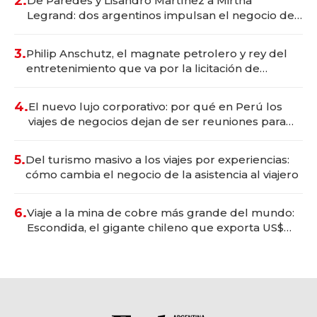
2.
De Paredes y Lisandro Martínez a Mirtha
Legrand: dos argentinos impulsan el negocio del
wellness deportivo y el cuidado corporal
3.
Philip Anschutz, el magnate petrolero y rey del
entretenimiento que va por la licitación de
Tecnópolis junto a Fénix
4.
El nuevo lujo corporativo: por qué en Perú los
viajes de negocios dejan de ser reuniones para
convertirse en experiencias transformadoras
5.
Del turismo masivo a los viajes por experiencias:
cómo cambia el negocio de la asistencia al viajero
6.
Viaje a la mina de cobre más grande del mundo:
Escondida, el gigante chileno que exporta US$
14.000 millones anuales