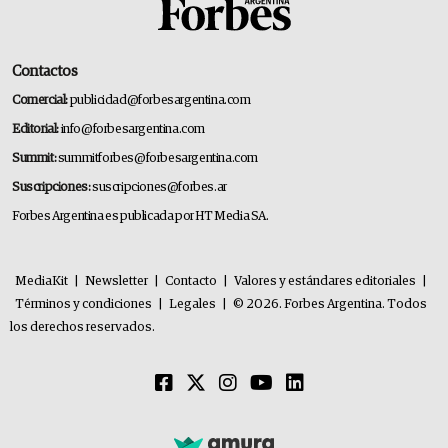
Contactos
Comercial:
publicidad@forbesargentina.com
Editorial:
info@forbesargentina.com
Summit:
summitforbes@forbesargentina.com
Suscripciones:
suscripciones@forbes.ar
Forbes Argentina es publicada por HT Media SA.
MediaKit
|
Newsletter
|
Contacto
|
Valores y estándares editoriales
|
Términos y condiciones
|
Legales
|
© 2026. Forbes Argentina. Todos
los derechos reservados.