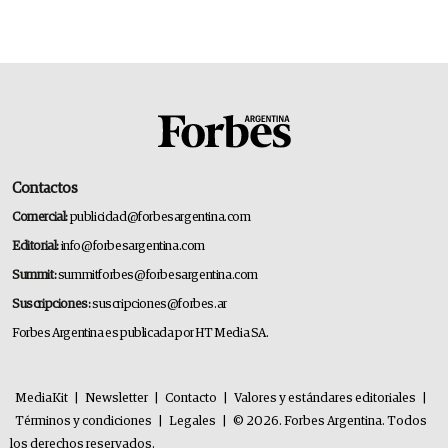
deportivo y el cuidado corporal
Contactos
Comercial:
publicidad@forbesargentina.com
Editorial:
info@forbesargentina.com
Summit:
summitforbes@forbesargentina.com
Suscripciones:
suscripciones@forbes.ar
Forbes Argentina es publicada por HT Media SA.
MediaKit
|
Newsletter
|
Contacto
|
Valores y estándares editoriales
|
Términos y condiciones
|
Legales
|
© 2026. Forbes Argentina. Todos
los derechos reservados.