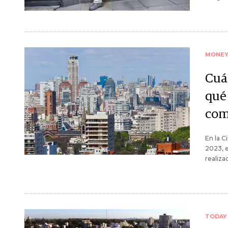
MONE
Cuá
qué
com
En la C
2023, e
realiza
TODAY