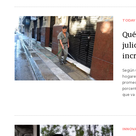
TODAY
Qué
juli
inc
Según 
hogares
promedi
porcent
que va 
INNOV