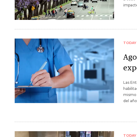
impacte
TODAY
Ago
exp
Las Ent
habilit
mismo p
del año
TODAY