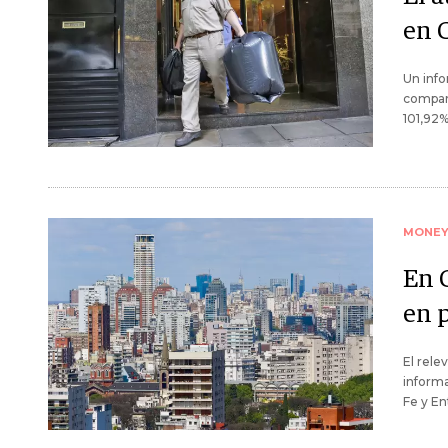
en 
Un info
compar
101,92
MONE
En 
en 
El rel
informa
Fe y En