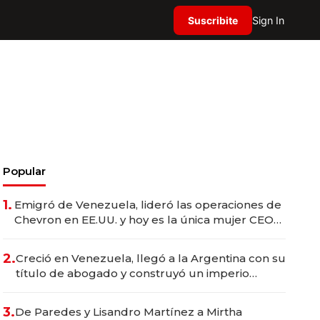
Suscribite
Sign In
Popular
1.
Emigró de Venezuela, lideró las operaciones de
Chevron en EE.UU. y hoy es la única mujer CEO
en Vaca Muerta
2.
Creció en Venezuela, llegó a la Argentina con su
título de abogado y construyó un imperio
gastronómico que revoluciona las marcas "fast
premium"
3.
De Paredes y Lisandro Martínez a Mirtha