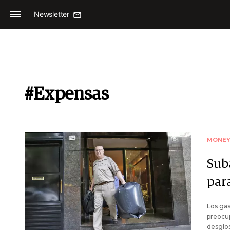
Newsletter
#Expensas
MONE
Sub
para
Los gas
preocup
desglos