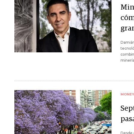
Min
cóm
gra
Damián 
tecnoló
combina
minería
MONE
Sep
pas
Desde e