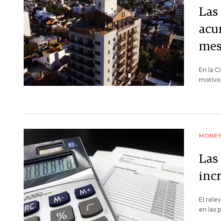
Las
acu
mes
En la C
motivos
MONE
Las
inc
El rel
en las 