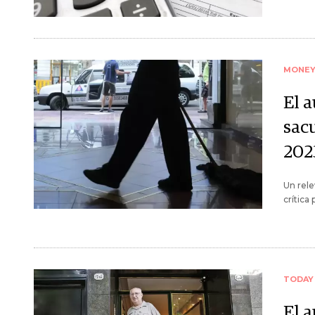
MONE
El 
sac
202
Un rele
crítica 
TODAY
El 