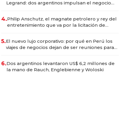
Legrand: dos argentinos impulsan el negocio
del wellness deportivo y el cuidado corporal
4.
Philip Anschutz, el magnate petrolero y rey del
entretenimiento que va por la licitación de
Tecnópolis junto a Fénix
5.
El nuevo lujo corporativo: por qué en Perú los
viajes de negocios dejan de ser reuniones para
convertirse en experiencias transformadoras
6.
Dos argentinos levantaron US$ 6,2 millones de
la mano de Rauch, Englebienne y Woloski