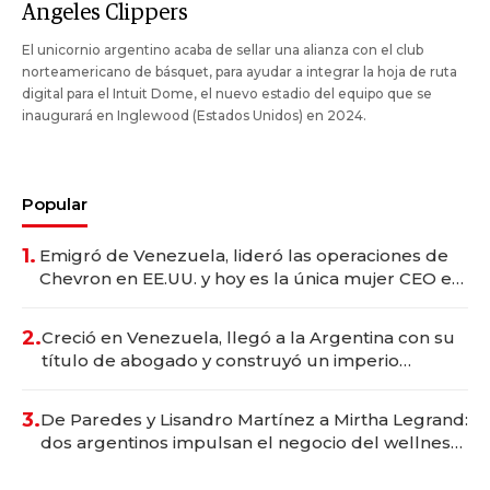
Angeles Clippers
El unicornio argentino acaba de sellar una alianza con el club
norteamericano de básquet, para ayudar a integrar la hoja de ruta
digital para el Intuit Dome, el nuevo estadio del equipo que se
inaugurará en Inglewood (Estados Unidos) en 2024.
Popular
1.
Emigró de Venezuela, lideró las operaciones de
Chevron en EE.UU. y hoy es la única mujer CEO en
Vaca Muerta
2.
Creció en Venezuela, llegó a la Argentina con su
título de abogado y construyó un imperio
gastronómico que revoluciona las marcas "fast
premium"
3.
De Paredes y Lisandro Martínez a Mirtha Legrand:
dos argentinos impulsan el negocio del wellness
deportivo y el cuidado corporal