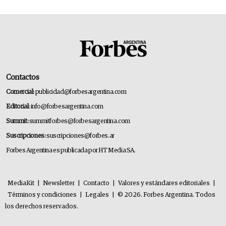
Contactos
Comercial:
publicidad@forbesargentina.com
Editorial:
info@forbesargentina.com
Summit:
summitforbes@forbesargentina.com
Suscripciones:
suscripciones@forbes.ar
Forbes Argentina es publicada por HT Media SA.
MediaKit
|
Newsletter
|
Contacto
|
Valores y estándares editoriales
|
Términos y condiciones
|
Legales
|
© 2026. Forbes Argentina. Todos
los derechos reservados.