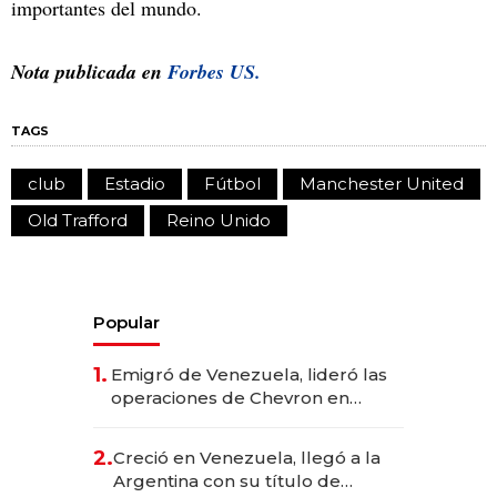
importantes del mundo.
Nota publicada en
Forbes US.
TAGS
club
Estadio
Fútbol
Manchester United
Old Trafford
Reino Unido
Popular
1.
Emigró de Venezuela, lideró las
operaciones de Chevron en
EE.UU. y hoy es la única mujer
CEO en Vaca Muerta
2.
Creció en Venezuela, llegó a la
Argentina con su título de