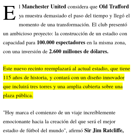
E
Manchester United
Old Trafford
l
considera que
ya muestra demasiado el paso del tiempo y llegó el
momento de una transformación. El club presentó
un ambicioso proyecto: la construcción de un estadio con
100.000 espectadores
capacidad para
en la misma zona,
2.600 millones de dólares.
con una inversión de
Este nuevo recinto reemplazará al actual estadio, que tiene
115 años de historia, y contará con un diseño innovador
que incluirá tres torres y una amplia cubierta sobre una
plaza pública.
"Hoy marca el comienzo de un viaje increíblemente
emocionante hacia la creación del que será el mejor
Sir Jim Ratcliffe,
estadio de fútbol del mundo", afirmó