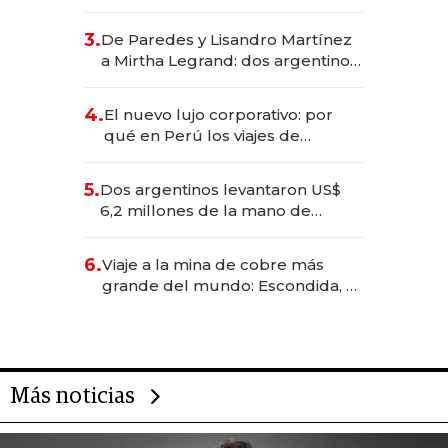
abogado y construyó un imperio
gastronómico que revoluciona
3.
De Paredes y Lisandro Martínez
las marcas "fast premium"
a Mirtha Legrand: dos argentinos
impulsan el negocio del wellness
deportivo y el cuidado corporal
4.
El nuevo lujo corporativo: por
qué en Perú los viajes de
negocios dejan de ser reuniones
para convertirse en experiencias
5.
Dos argentinos levantaron US$
transformadoras
6,2 millones de la mano de
Rauch, Englebienne y Woloski
6.
Viaje a la mina de cobre más
grande del mundo: Escondida, el
gigante chileno que exporta US$
14.000 millones anuales
Más noticias