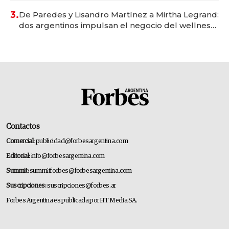
premium"
3.
De Paredes y Lisandro Martínez a Mirtha Legrand:
dos argentinos impulsan el negocio del wellness
deportivo y el cuidado corporal
Contactos
Comercial:
publicidad@forbesargentina.com
Editorial:
info@forbesargentina.com
Summit:
summitforbes@forbesargentina.com
Suscripciones:
suscripciones@forbes.ar
Forbes Argentina es publicada por HT Media SA.