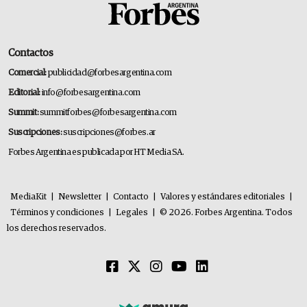
Contactos
Comercial:
publicidad@forbesargentina.com
Editorial:
info@forbesargentina.com
Summit:
summitforbes@forbesargentina.com
Suscripciones:
suscripciones@forbes.ar
Forbes Argentina es publicada por HT Media SA.
MediaKit
|
Newsletter
|
Contacto
|
Valores y estándares editoriales
|
Términos y condiciones
|
Legales
|
© 2026. Forbes Argentina. Todos
los derechos reservados.