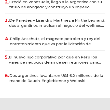
2.
Creció en Venezuela, llegó a la Argentina con su
título de abogado y construyó un imperio
gastronómico que revoluciona las marcas "fast
premium"
3.
De Paredes y Lisandro Martínez a Mirtha Legrand:
dos argentinos impulsan el negocio del wellness
deportivo y el cuidado corporal
4.
Philip Anschutz, el magnate petrolero y rey del
entretenimiento que va por la licitación de
Tecnópolis junto a Fénix
5.
El nuevo lujo corporativo: por qué en Perú los
viajes de negocios dejan de ser reuniones para
convertirse en experiencias transformadoras
6.
Dos argentinos levantaron US$ 6,2 millones de la
mano de Rauch, Englebienne y Woloski