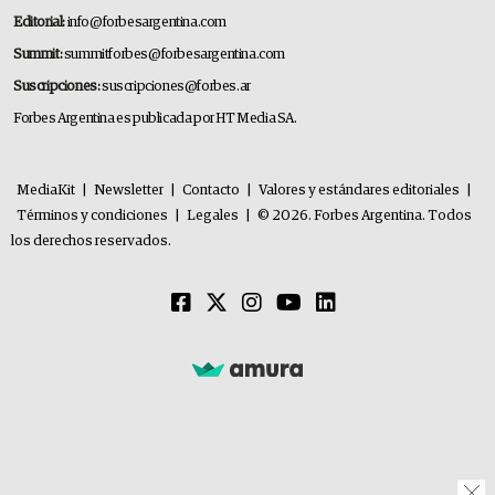
Editorial:
info@forbesargentina.com
Summit:
summitforbes@forbesargentina.com
Suscripciones:
suscripciones@forbes.ar
Forbes Argentina es publicada por HT Media SA.
MediaKit
|
Newsletter
|
Contacto
|
Valores y estándares editoriales
|
Términos y condiciones
|
Legales
|
© 2026. Forbes Argentina. Todos
los derechos reservados.