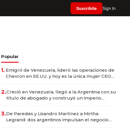
Suscribite
Sign In
Popular
1.
Emigró de Venezuela, lideró las operaciones de
Chevron en EE.UU. y hoy es la única mujer CEO
en Vaca Muerta
2.
Creció en Venezuela, llegó a la Argentina con su
título de abogado y construyó un imperio
gastronómico que revoluciona las marcas "fast
premium"
3.
De Paredes y Lisandro Martínez a Mirtha
Legrand: dos argentinos impulsan el negocio
del wellness deportivo y el cuidado corporal