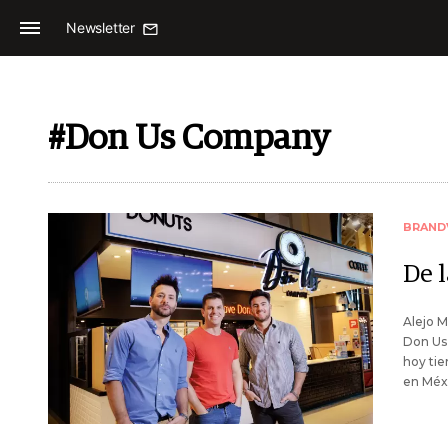
Newsletter
#Don Us Company
BRAND
De 
Alejo M
Don Us 
hoy tie
en Méxi