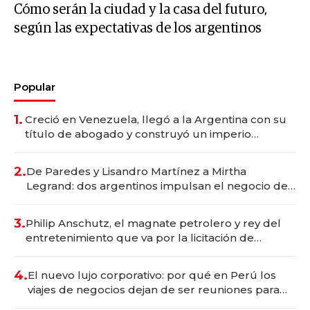
Cómo serán la ciudad y la casa del futuro,
según las expectativas de los argentinos
Popular
1.
Creció en Venezuela, llegó a la Argentina con su
título de abogado y construyó un imperio
gastronómico que revoluciona las marcas "fast
premium"
2.
De Paredes y Lisandro Martínez a Mirtha
Legrand: dos argentinos impulsan el negocio del
wellness deportivo y el cuidado corporal
3.
Philip Anschutz, el magnate petrolero y rey del
entretenimiento que va por la licitación de
Tecnópolis junto a Fénix
4.
El nuevo lujo corporativo: por qué en Perú los
viajes de negocios dejan de ser reuniones para
convertirse en experiencias transformadoras