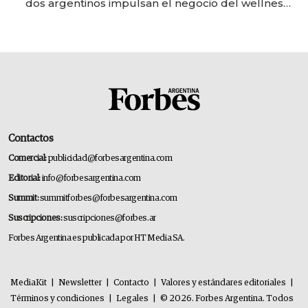
dos argentinos impulsan el negocio del wellness
deportivo y el cuidado corporal
Contactos
Comercial:
publicidad@forbesargentina.com
Editorial:
info@forbesargentina.com
Summit:
summitforbes@forbesargentina.com
Suscripciones:
suscripciones@forbes.ar
Forbes Argentina es publicada por HT Media SA.
MediaKit
|
Newsletter
|
Contacto
|
Valores y estándares editoriales
|
Términos y condiciones
|
Legales
|
© 2026. Forbes Argentina. Todos