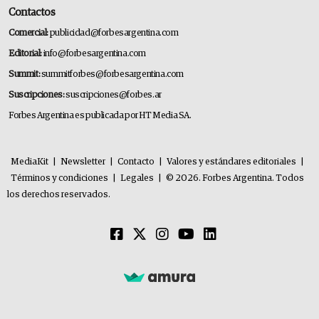
Contactos
Comercial:
publicidad@forbesargentina.com
Editorial:
info@forbesargentina.com
Summit:
summitforbes@forbesargentina.com
Suscripciones:
suscripciones@forbes.ar
Forbes Argentina es publicada por HT Media SA.
MediaKit
|
Newsletter
|
Contacto
|
Valores y estándares editoriales
|
Términos y condiciones
|
Legales
|
© 2026. Forbes Argentina. Todos
los derechos reservados.