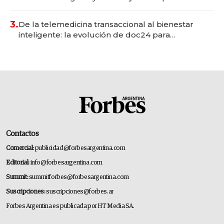
gastronómico que revoluciona las marcas "fast
premium"
3.
De la telemedicina transaccional al bienestar
inteligente: la evolución de doc24 para
transformar a las organizaciones
Contactos
Comercial:
publicidad@forbesargentina.com
Editorial:
info@forbesargentina.com
Summit:
summitforbes@forbesargentina.com
Suscripciones:
suscripciones@forbes.ar
Forbes Argentina es publicada por HT Media SA.