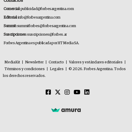
Contactos
Comercial:
publicidad@forbesargentina.com
Editorial:
info@forbesargentina.com
Summit:
summitforbes@forbesargentina.com
Suscripciones:
suscripciones@forbes.ar
Forbes Argentina es publicada por HT Media SA.
MediaKit
|
Newsletter
|
Contacto
|
Valores y estándares editoriales
|
Términos y condiciones
|
Legales
|
© 2026. Forbes Argentina. Todos
los derechos reservados.