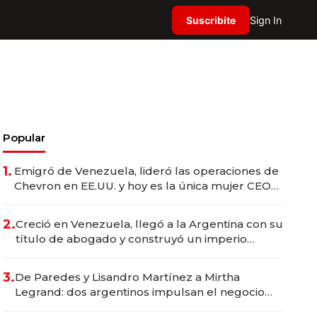
Suscribite
Sign In
Popular
1.
Emigró de Venezuela, lideró las operaciones de
Chevron en EE.UU. y hoy es la única mujer CEO
en Vaca Muerta
2.
Creció en Venezuela, llegó a la Argentina con su
título de abogado y construyó un imperio
gastronómico que revoluciona las marcas "fast
premium"
3.
De Paredes y Lisandro Martínez a Mirtha
Legrand: dos argentinos impulsan el negocio
del wellness deportivo y el cuidado corporal