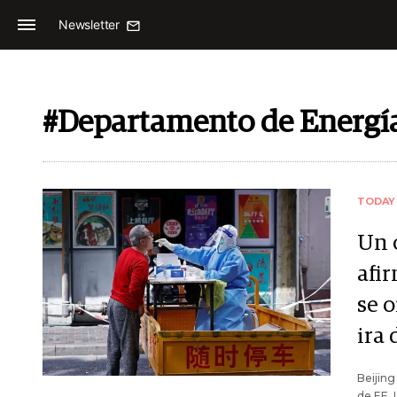
Newsletter
#Departamento de Energía
TODAY
Un 
afi
se o
ira
Beijing
de EE.