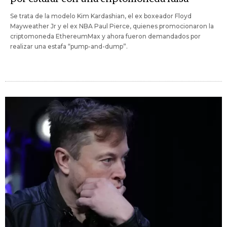
Se trata de la modelo Kim Kardashian, el ex boxeador Floyd
Mayweather Jr y el ex NBA Paul Pierce, quienes promocionaron la
criptomoneda EthereumMax y ahora fueron demandados por
realizar una estafa “pump-and-dump”.