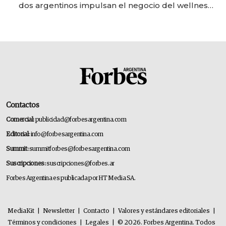
dos argentinos impulsan el negocio del wellness
deportivo y el cuidado corporal
Contactos
Comercial:
publicidad@forbesargentina.com
Editorial:
info@forbesargentina.com
Summit:
summitforbes@forbesargentina.com
Suscripciones:
suscripciones@forbes.ar
Forbes Argentina es publicada por HT Media SA.
MediaKit
|
Newsletter
|
Contacto
|
Valores y estándares editoriales
|
Términos y condiciones
|
Legales
|
© 2026. Forbes Argentina. Todos