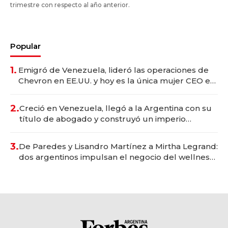
trimestre con respecto al año anterior.
Popular
1.
Emigró de Venezuela, lideró las operaciones de
Chevron en EE.UU. y hoy es la única mujer CEO en
Vaca Muerta
2.
Creció en Venezuela, llegó a la Argentina con su
título de abogado y construyó un imperio
gastronómico que revoluciona las marcas "fast
premium"
3.
De Paredes y Lisandro Martínez a Mirtha Legrand:
dos argentinos impulsan el negocio del wellness
deportivo y el cuidado corporal