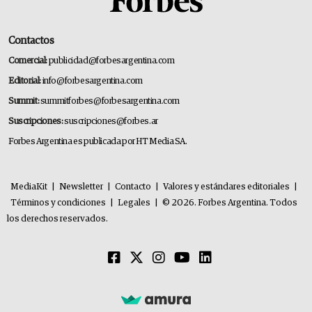
Contactos
Comercial:
publicidad@forbesargentina.com
Editorial:
info@forbesargentina.com
Summit:
summitforbes@forbesargentina.com
Suscripciones:
suscripciones@forbes.ar
Forbes Argentina es publicada por HT Media SA.
MediaKit
|
Newsletter
|
Contacto
|
Valores y estándares editoriales
|
Términos y condiciones
|
Legales
|
© 2026. Forbes Argentina. Todos
los derechos reservados.