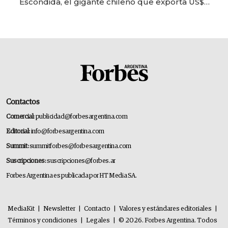
Escondida, el gigante chileno que exporta US$
14.000 millones anuales
Contactos
Comercial:
publicidad@forbesargentina.com
Editorial:
info@forbesargentina.com
Summit:
summitforbes@forbesargentina.com
Suscripciones:
suscripciones@forbes.ar
Forbes Argentina es publicada por HT Media SA.
MediaKit
|
Newsletter
|
Contacto
|
Valores y estándares editoriales
|
Términos y condiciones
|
Legales
|
© 2026. Forbes Argentina. Todos