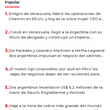
Popular
1.
Emigró de Venezuela, lideró las operaciones de
Chevron en EE.UU. y hoy es la única mujer CEO en
Vaca Muerta
2.
Creció en Venezuela, llegó a la Argentina con su
título de abogado y construyó un imperio
gastronómico que revoluciona las marcas "fast
premium"
3.
De Paredes y Lisandro Martínez a Mirtha Legrand:
dos argentinos impulsan el negocio del wellness
deportivo y el cuidado corporal
4.
El nuevo lujo corporativo: por qué en Perú los
viajes de negocios dejan de ser reuniones para
convertirse en experiencias transformadoras
5.
Dos argentinos levantaron US$ 6,2 millones de la
mano de Rauch, Englebienne y Woloski
6.
Viaje a la mina de cobre más grande del mundo: