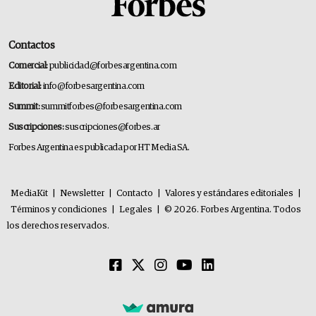
Contactos
Comercial:
publicidad@forbesargentina.com
Editorial:
info@forbesargentina.com
Summit:
summitforbes@forbesargentina.com
Suscripciones:
suscripciones@forbes.ar
Forbes Argentina es publicada por HT Media SA.
MediaKit
|
Newsletter
|
Contacto
|
Valores y estándares editoriales
|
Términos y condiciones
|
Legales
|
© 2026. Forbes Argentina. Todos
los derechos reservados.