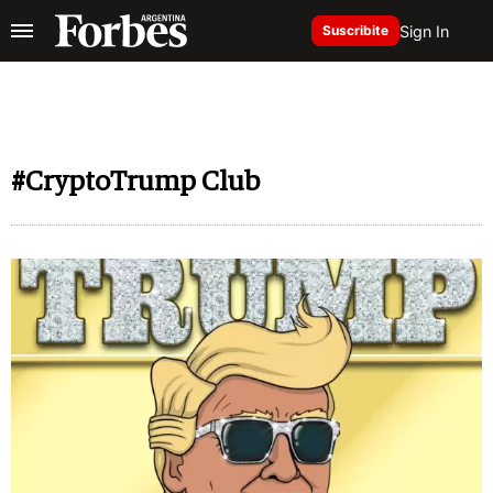
Sign In
Suscribite
#CryptoTrump Club