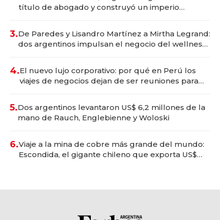
título de abogado y construyó un imperio
gastronómico que revoluciona las marcas "fast
premium"
3.
De Paredes y Lisandro Martínez a Mirtha Legrand:
dos argentinos impulsan el negocio del wellness
deportivo y el cuidado corporal
4.
El nuevo lujo corporativo: por qué en Perú los
viajes de negocios dejan de ser reuniones para
convertirse en experiencias transformadoras
5.
Dos argentinos levantaron US$ 6,2 millones de la
mano de Rauch, Englebienne y Woloski
6.
Viaje a la mina de cobre más grande del mundo:
Escondida, el gigante chileno que exporta US$
14.000 millones anuales