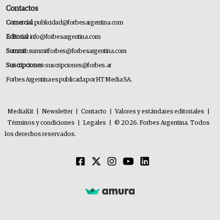
Contactos
Comercial:
publicidad@forbesargentina.com
Editorial:
info@forbesargentina.com
Summit:
summitforbes@forbesargentina.com
Suscripciones:
suscripciones@forbes.ar
Forbes Argentina es publicada por HT Media SA.
MediaKit
|
Newsletter
|
Contacto
|
Valores y estándares editoriales
|
Términos y condiciones
|
Legales
|
© 2026. Forbes Argentina. Todos
los derechos reservados.