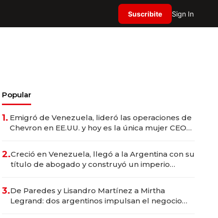
Suscribite
Sign In
Popular
1.
Emigró de Venezuela, lideró las operaciones de
Chevron en EE.UU. y hoy es la única mujer CEO
en Vaca Muerta
2.
Creció en Venezuela, llegó a la Argentina con su
título de abogado y construyó un imperio
gastronómico que revoluciona las marcas "fast
premium"
3.
De Paredes y Lisandro Martínez a Mirtha
Legrand: dos argentinos impulsan el negocio
del wellness deportivo y el cuidado corporal