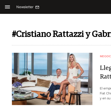
Newsletter
#Cristiano Rattazzi y Gabr
NEGOC
Lle
Rat
El empr
Fiat Ch
y en su