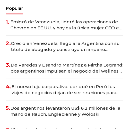
Popular
1.
Emigró de Venezuela, lideró las operaciones de
Chevron en EE.UU. y hoy es la única mujer CEO en
Vaca Muerta
2.
Creció en Venezuela, llegó a la Argentina con su
título de abogado y construyó un imperio
gastronómico que revoluciona las marcas "fast
premium"
3.
De Paredes y Lisandro Martínez a Mirtha Legrand:
dos argentinos impulsan el negocio del wellness
deportivo y el cuidado corporal
4.
El nuevo lujo corporativo: por qué en Perú los
viajes de negocios dejan de ser reuniones para
convertirse en experiencias transformadoras
5.
Dos argentinos levantaron US$ 6,2 millones de la
mano de Rauch, Englebienne y Woloski