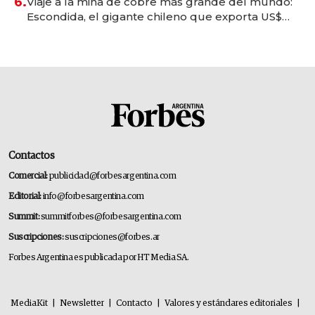
6.
Viaje a la mina de cobre más grande del mundo:
Escondida, el gigante chileno que exporta US$
14.000 millones anuales
Contactos
Comercial:
publicidad@forbesargentina.com
Editorial:
info@forbesargentina.com
Summit:
summitforbes@forbesargentina.com
Suscripciones:
suscripciones@forbes.ar
Forbes Argentina es publicada por HT Media SA.
MediaKit
|
Newsletter
|
Contacto
|
Valores y estándares editoriales
|