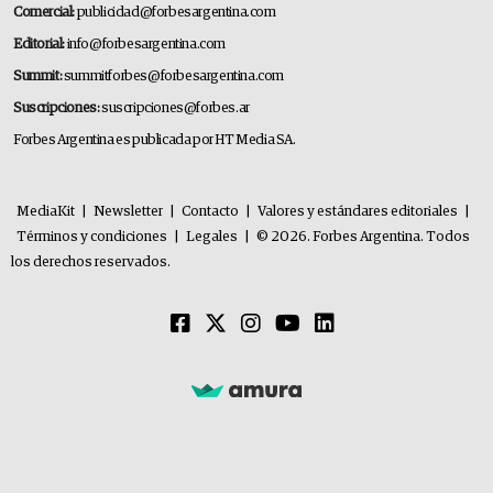
Comercial:
publicidad@forbesargentina.com
Editorial:
info@forbesargentina.com
Summit:
summitforbes@forbesargentina.com
Suscripciones:
suscripciones@forbes.ar
Forbes Argentina es publicada por HT Media SA.
MediaKit
|
Newsletter
|
Contacto
|
Valores y estándares editoriales
|
Términos y condiciones
|
Legales
|
© 2026. Forbes Argentina. Todos
los derechos reservados.