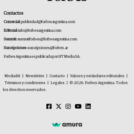
Contactos
Comercial:
publicidad@forbesargentina.com
Editorial:
info@forbesargentina.com
Summit:
summitforbes@forbesargentina.com
Suscripciones:
suscripciones@forbes.ar
Forbes Argentina es publicada por HT Media SA.
MediaKit
|
Newsletter
|
Contacto
|
Valores y estándares editoriales
|
Términos y condiciones
|
Legales
|
© 2026. Forbes Argentina. Todos
los derechos reservados.