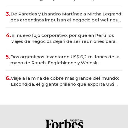
gastronómico que revoluciona las marcas "fast
premium"
3.
De Paredes y Lisandro Martínez a Mirtha Legrand:
dos argentinos impulsan el negocio del wellness
deportivo y el cuidado corporal
4.
El nuevo lujo corporativo: por qué en Perú los
viajes de negocios dejan de ser reuniones para
convertirse en experiencias transformadoras
5.
Dos argentinos levantaron US$ 6,2 millones de la
mano de Rauch, Englebienne y Woloski
6.
Viaje a la mina de cobre más grande del mundo:
Escondida, el gigante chileno que exporta US$
14.000 millones anuales