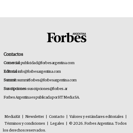
deportivo y el cuidado corporal
Contactos
Comercial:
publicidad@forbesargentina.com
Editorial:
info@forbesargentina.com
Summit:
summitforbes@forbesargentina.com
Suscripciones:
suscripciones@forbes.ar
Forbes Argentina es publicada por HT Media SA.
MediaKit
|
Newsletter
|
Contacto
|
Valores y estándares editoriales
|
Términos y condiciones
|
Legales
|
© 2026. Forbes Argentina. Todos
los derechos reservados.