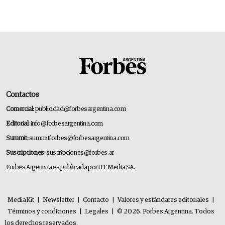
Muerta
Contactos
Comercial:
publicidad@forbesargentina.com
Editorial:
info@forbesargentina.com
Summit:
summitforbes@forbesargentina.com
Suscripciones:
suscripciones@forbes.ar
Forbes Argentina es publicada por HT Media SA.
MediaKit
|
Newsletter
|
Contacto
|
Valores y estándares editoriales
|
Términos y condiciones
|
Legales
|
© 2026. Forbes Argentina. Todos
los derechos reservados.