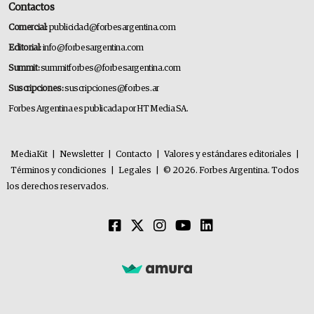
Contactos
Comercial:
publicidad@forbesargentina.com
Editorial:
info@forbesargentina.com
Summit:
summitforbes@forbesargentina.com
Suscripciones:
suscripciones@forbes.ar
Forbes Argentina es publicada por HT Media SA.
MediaKit
|
Newsletter
|
Contacto
|
Valores y estándares editoriales
|
Términos y condiciones
|
Legales
|
© 2026. Forbes Argentina. Todos
los derechos reservados.