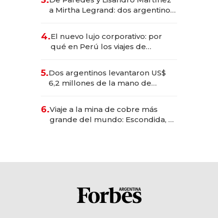
3.
las marcas "fast premium"
a Mirtha Legrand: dos argentinos
impulsan el negocio del wellness
deportivo y el cuidado corporal
4.
El nuevo lujo corporativo: por
qué en Perú los viajes de
negocios dejan de ser reuniones
para convertirse en experiencias
5.
Dos argentinos levantaron US$
transformadoras
6,2 millones de la mano de
Rauch, Englebienne y Woloski
6.
Viaje a la mina de cobre más
grande del mundo: Escondida, el
gigante chileno que exporta US$
14.000 millones anuales