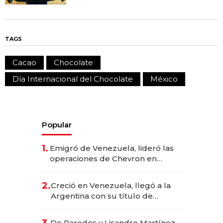
TAGS
Cacao
Chocolate
Día Internacional del Chocolate
México
Popular
1.
Emigró de Venezuela, lideró las
operaciones de Chevron en
EE.UU. y hoy es la única mujer
CEO en Vaca Muerta
2.
Creció en Venezuela, llegó a la
Argentina con su título de
abogado y construyó un imperio
gastronómico que revoluciona
De Paredes y Lisandro Martínez