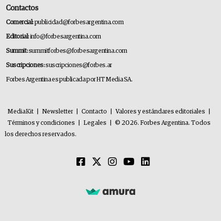
Contactos
Comercial:
publicidad@forbesargentina.com
Editorial:
info@forbesargentina.com
Summit:
summitforbes@forbesargentina.com
Suscripciones:
suscripciones@forbes.ar
Forbes Argentina es publicada por HT Media SA.
MediaKit
|
Newsletter
|
Contacto
|
Valores y estándares editoriales
|
Términos y condiciones
|
Legales
|
© 2026. Forbes Argentina. Todos
los derechos reservados.