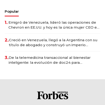
Popular
1.
Emigró de Venezuela, lideró las operaciones de
Chevron en EE.UU. y hoy es la única mujer CEO en
Vaca Muerta
2.
Creció en Venezuela, llegó a la Argentina con su
título de abogado y construyó un imperio
gastronómico que revoluciona las marcas "fast
premium"
3.
De la telemedicina transaccional al bienestar
inteligente: la evolución de doc24 para
transformar a las organizaciones