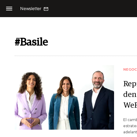
Newsletter
#Basile
NEGOC
Rep
den
We
El camb
estrate
adelant