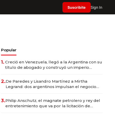
Suscribite
Sign In
Popular
1.
Creció en Venezuela, llegó a la Argentina con su
título de abogado y construyó un imperio
gastronómico que revoluciona las marcas "fast
premium"
2.
De Paredes y Lisandro Martínez a Mirtha
Legrand: dos argentinos impulsan el negocio
del wellness deportivo y el cuidado corporal
3.
Philip Anschutz, el magnate petrolero y rey del
entretenimiento que va por la licitación de
Tecnópolis junto a Fénix