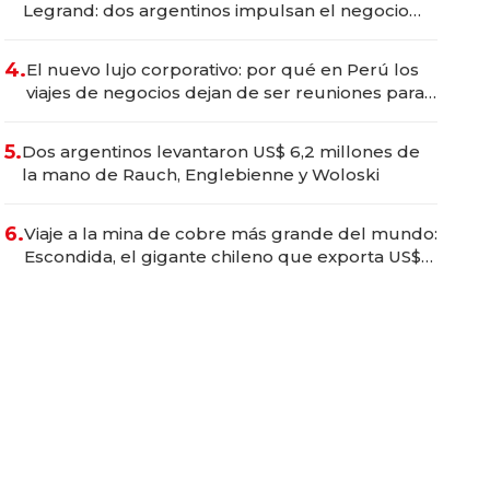
Legrand: dos argentinos impulsan el negocio
del wellness deportivo y el cuidado corporal
4.
El nuevo lujo corporativo: por qué en Perú los
viajes de negocios dejan de ser reuniones para
convertirse en experiencias transformadoras
5.
Dos argentinos levantaron US$ 6,2 millones de
la mano de Rauch, Englebienne y Woloski
6.
Viaje a la mina de cobre más grande del mundo:
Escondida, el gigante chileno que exporta US$
14.000 millones anuales