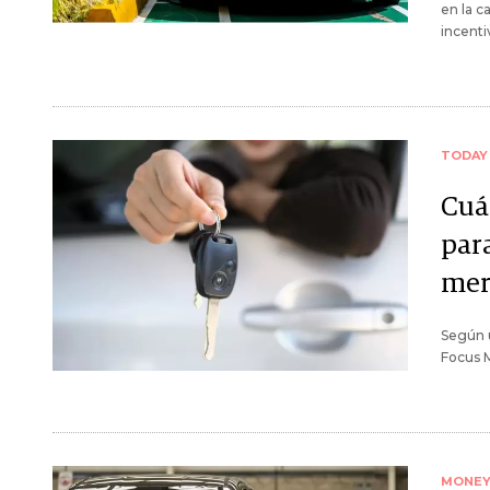
en la c
incenti
TODAY
Cuá
par
mer
Según u
Focus M
MONE