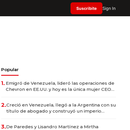
Suscribite
Sign In
Popular
1.
Emigró de Venezuela, lideró las operaciones de
Chevron en EE.UU. y hoy es la única mujer CEO
en Vaca Muerta
2.
Creció en Venezuela, llegó a la Argentina con su
título de abogado y construyó un imperio
gastronómico que revoluciona las marcas "fast
premium"
3.
De Paredes y Lisandro Martínez a Mirtha