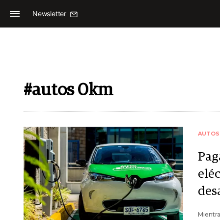
Newsletter
#autos 0km
AUTOS
Pag
elé
desa
Mientra