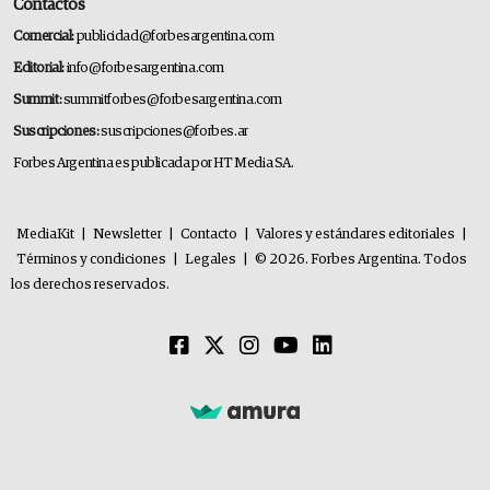
Contactos
Comercial:
publicidad@forbesargentina.com
Editorial:
info@forbesargentina.com
Summit:
summitforbes@forbesargentina.com
Suscripciones:
suscripciones@forbes.ar
Forbes Argentina es publicada por HT Media SA.
MediaKit
|
Newsletter
|
Contacto
|
Valores y estándares editoriales
|
Términos y condiciones
|
Legales
|
© 2026. Forbes Argentina. Todos
los derechos reservados.