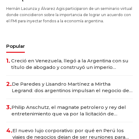
Hernán Lacunza y Álvarez Agis participaron de un seminario virtual
donde coincidieron sobre la importancia de lograr un acuerdo con
el FMI para inyectar fondos a la economía argentina.
Popular
1.
Creció en Venezuela, llegó a la Argentina con su
título de abogado y construyó un imperio
gastronómico que revoluciona las marcas "fast
premium"
2.
De Paredes y Lisandro Martínez a Mirtha
Legrand: dos argentinos impulsan el negocio del
wellness deportivo y el cuidado corporal
3.
Philip Anschutz, el magnate petrolero y rey del
entretenimiento que va por la licitación de
Tecnópolis junto a Fénix
4.
El nuevo lujo corporativo: por qué en Perú los
viajes de negocios dejan de ser reuniones para