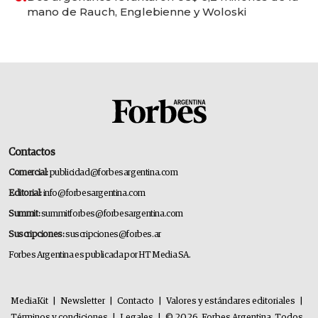
mano de Rauch, Englebienne y Woloski
Contactos
Comercial:
publicidad@forbesargentina.com
Editorial:
info@forbesargentina.com
Summit:
summitforbes@forbesargentina.com
Suscripciones:
suscripciones@forbes.ar
Forbes Argentina es publicada por HT Media SA.
MediaKit
|
Newsletter
|
Contacto
|
Valores y estándares editoriales
|
Términos y condiciones
|
Legales
|
© 2026. Forbes Argentina. Todos