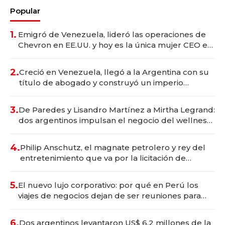
Popular
1.
Emigró de Venezuela, lideró las operaciones de
Chevron en EE.UU. y hoy es la única mujer CEO en
Vaca Muerta
2.
Creció en Venezuela, llegó a la Argentina con su
título de abogado y construyó un imperio
gastronómico que revoluciona las marcas "fast
premium"
3.
De Paredes y Lisandro Martínez a Mirtha Legrand:
dos argentinos impulsan el negocio del wellness
deportivo y el cuidado corporal
4.
Philip Anschutz, el magnate petrolero y rey del
entretenimiento que va por la licitación de
Tecnópolis junto a Fénix
5.
El nuevo lujo corporativo: por qué en Perú los
viajes de negocios dejan de ser reuniones para
convertirse en experiencias transformadoras
6.
Dos argentinos levantaron US$ 6,2 millones de la