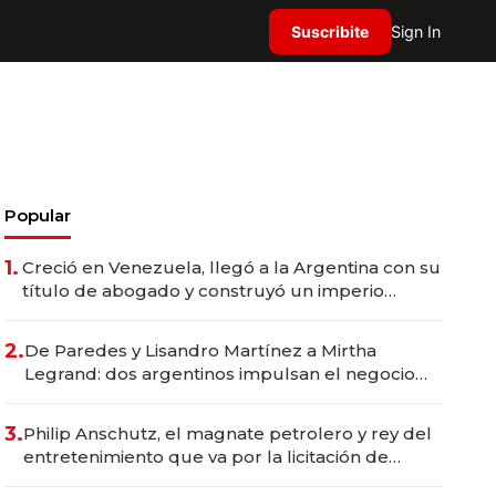
Suscribite
Sign In
Popular
1.
Creció en Venezuela, llegó a la Argentina con su
título de abogado y construyó un imperio
gastronómico que revoluciona las marcas "fast
premium"
2.
De Paredes y Lisandro Martínez a Mirtha
Legrand: dos argentinos impulsan el negocio
del wellness deportivo y el cuidado corporal
3.
Philip Anschutz, el magnate petrolero y rey del
entretenimiento que va por la licitación de
Tecnópolis junto a Fénix