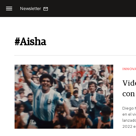
Newsletter
#Aisha
INNOV
Vide
con
Diego M
en el v
lanzado
2022 en