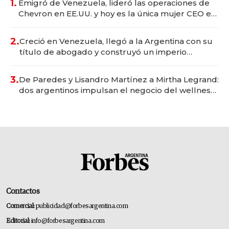
1.
Emigró de Venezuela, lideró las operaciones de
Chevron en EE.UU. y hoy es la única mujer CEO en
Vaca Muerta
2.
Creció en Venezuela, llegó a la Argentina con su
título de abogado y construyó un imperio
gastronómico que revoluciona las marcas "fast
premium"
3.
De Paredes y Lisandro Martínez a Mirtha Legrand:
dos argentinos impulsan el negocio del wellness
deportivo y el cuidado corporal
Contactos
Comercial:
publicidad@forbesargentina.com
Editorial:
info@forbesargentina.com