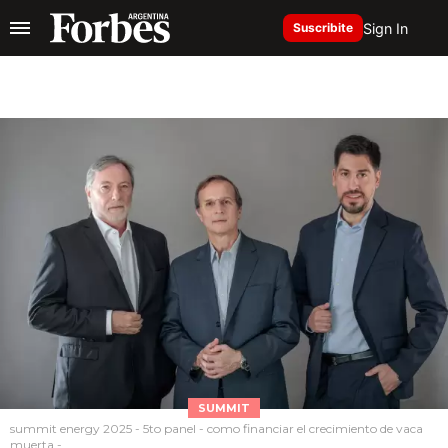
Sign In
Suscribite
SUMMIT
summit energy 2025 - 5to panel - como financiar el crecimiento de vaca
muerta -