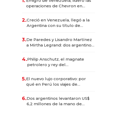
1.
Emigró de Venezuela, lideró las
operaciones de Chevron en
EE.UU. y hoy es la única mujer
CEO en Vaca Muerta
2.
Creció en Venezuela, llegó a la
Argentina con su título de
abogado y construyó un imperio
gastronómico que revoluciona
3.
De Paredes y Lisandro Martínez
las marcas "fast premium"
a Mirtha Legrand: dos argentinos
impulsan el negocio del wellness
deportivo y el cuidado corporal
4.
Philip Anschutz, el magnate
petrolero y rey del
entretenimiento que va por la
licitación de Tecnópolis junto a
5.
El nuevo lujo corporativo: por
Fénix
qué en Perú los viajes de
negocios dejan de ser reuniones
para convertirse en experiencias
6.
Dos argentinos levantaron US$
transformadoras
6,2 millones de la mano de
Rauch, Englebienne y Woloski