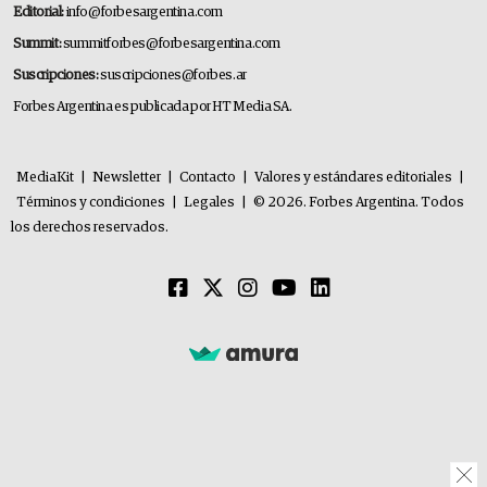
Editorial:
info@forbesargentina.com
Summit:
summitforbes@forbesargentina.com
Suscripciones:
suscripciones@forbes.ar
Forbes Argentina es publicada por HT Media SA.
MediaKit
|
Newsletter
|
Contacto
|
Valores y estándares editoriales
|
Términos y condiciones
|
Legales
|
© 2026. Forbes Argentina. Todos
los derechos reservados.