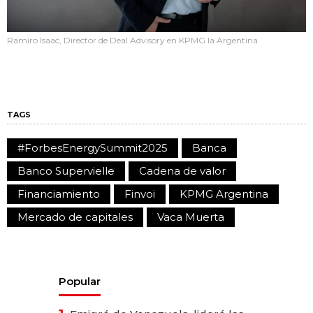
Ramiro Isaac, Director de Deal Advisory en KPMG la Argentina
TAGS
#ForbesEnergySummit2025
Banca
Banco Supervielle
Cadena de valor
Financiamiento
Finvoi
KPMG Argentina
Mercado de capitales
Vaca Muerta
Popular