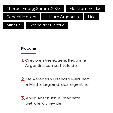
#ForbesEnergySummit2025
Electromovilidad
General Motors
Lithium Argentina
Litio
Minería
Schneider Electric
Popular
1.
Creció en Venezuela, llegó a la
Argentina con su título de
abogado y construyó un imperio
gastronómico que revoluciona
2.
De Paredes y Lisandro Martínez
las marcas "fast premium"
a Mirtha Legrand: dos argentinos
impulsan el negocio del wellness
deportivo y el cuidado corporal
3.
Philip Anschutz, el magnate
petrolero y rey del
entretenimiento que va por la