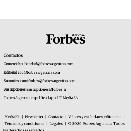
Contactos
Comercial:
publicidad@forbesargentina.com
Editorial:
info@forbesargentina.com
Summit:
summitforbes@forbesargentina.com
Suscripciones:
suscripciones@forbes.ar
Forbes Argentina es publicada por HT Media SA.
MediaKit
|
Newsletter
|
Contacto
|
Valores y estándares editoriales
|
Términos y condiciones
|
Legales
|
© 2026. Forbes Argentina. Todos
los derechos reservados.