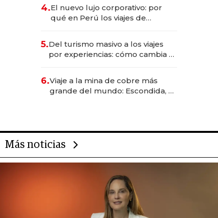
licitación de Tecnópolis junto a
4.
El nuevo lujo corporativo: por
Fénix
qué en Perú los viajes de
negocios dejan de ser reuniones
para convertirse en experiencias
5.
Del turismo masivo a los viajes
transformadoras
por experiencias: cómo cambia el
negocio de la asistencia al viajero
6.
Viaje a la mina de cobre más
grande del mundo: Escondida, el
gigante chileno que exporta US$
14.000 millones anuales
Más noticias