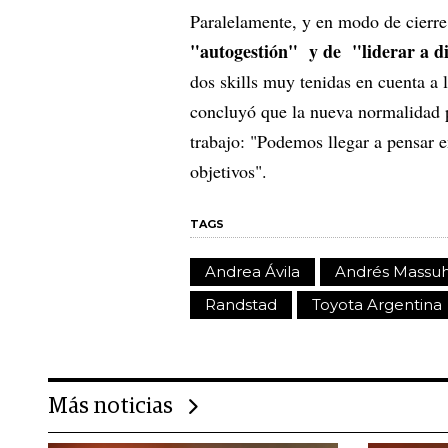
Paralelamente, y en modo de cierre
"autogestión" y de "liderar a d
dos skills muy tenidas en cuenta a
concluyó que la nueva normalidad p
trabajo: "Podemos llegar a pensar e
objetivos".
TAGS
Andrea Ávila
Andrés Massu
Randstad
Toyota Argentina
Más noticias