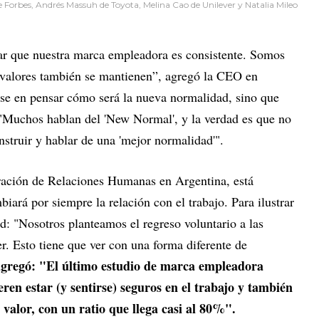
 Forbes, Andrés Massuh de Toyota, Melina Cao de Unilever y Natalia Mileo
ar que nuestra marca empleadora es consistente. Somos
s valores también se mantienen”, agregó la CEO en
rse en pensar cómo será la nueva normalidad, sino que
 "Muchos hablan del 'New Normal', y la verdad es que no
struir y hablar de una 'mejor normalidad'".
tración de Relaciones Humanas en Argentina, está
ará por siempre la relación con el trabajo. Para ilustrar
d: "Nosotros planteamos el regreso voluntario a las
er. Esto tiene que ver con una forma diferente de
gregó: "El último estudio de marca empleadora
ren estar (y sentirse) seguros en el trabajo y también
n valor, con un ratio que llega casi al 80%".