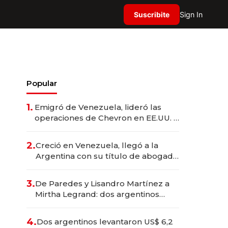
Suscribite
Sign In
Popular
1.
Emigró de Venezuela, lideró las
operaciones de Chevron en EE.UU. y
hoy es la única mujer CEO en Vaca
Muerta
2.
Creció en Venezuela, llegó a la
Argentina con su título de abogado
y construyó un imperio
gastronómico que revoluciona las
3.
De Paredes y Lisandro Martínez a
marcas "fast premium"
Mirtha Legrand: dos argentinos
impulsan el negocio del wellness
deportivo y el cuidado corporal
4.
Dos argentinos levantaron US$ 6,2