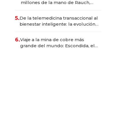
millones de la mano de Rauch,
Englebienne y Woloski
5.
De la telemedicina transaccional al
bienestar inteligente: la evolución
de doc24 para transformar a las
organizaciones
6.
Viaje a la mina de cobre más
grande del mundo: Escondida, el
gigante chileno que exporta US$
14.000 millones anuales