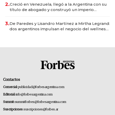
2.
Creció en Venezuela, llegó a la Argentina con su
título de abogado y construyó un imperio
gastronómico que revoluciona las marcas "fast
premium"
3.
De Paredes y Lisandro Martínez a Mirtha Legrand:
dos argentinos impulsan el negocio del wellness
deportivo y el cuidado corporal
Contactos
Comercial:
publicidad@forbesargentina.com
Editorial:
info@forbesargentina.com
Summit:
summitforbes@forbesargentina.com
Suscripciones:
suscripciones@forbes.ar