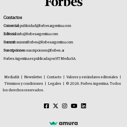
Contactos
Comercial:
publicidad@forbesargentina.com
Editorial:
info@forbesargentina.com
Summit:
summitforbes@forbesargentina.com
Suscripciones:
suscripciones@forbes.ar
Forbes Argentina es publicada por HT Media SA.
MediaKit
|
Newsletter
|
Contacto
|
Valores y estándares editoriales
|
Términos y condiciones
|
Legales
|
© 2026. Forbes Argentina. Todos
los derechos reservados.