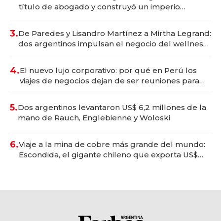
título de abogado y construyó un imperio
gastronómico que revoluciona las marcas "fast
premium"
3.
De Paredes y Lisandro Martínez a Mirtha Legrand:
dos argentinos impulsan el negocio del wellness
deportivo y el cuidado corporal
4.
El nuevo lujo corporativo: por qué en Perú los
viajes de negocios dejan de ser reuniones para
convertirse en experiencias transformadoras
5.
Dos argentinos levantaron US$ 6,2 millones de la
mano de Rauch, Englebienne y Woloski
6.
Viaje a la mina de cobre más grande del mundo:
Escondida, el gigante chileno que exporta US$
14.000 millones anuales